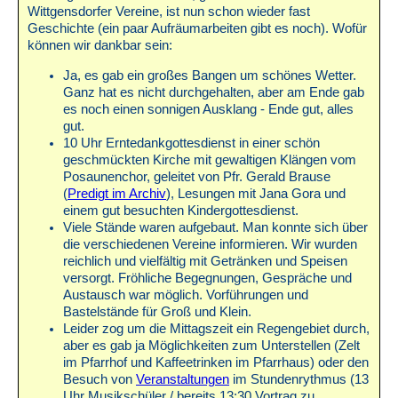
Wittgensdorfer Vereine, ist nun schon wieder fast
Geschichte (ein paar Aufräumarbeiten gibt es noch). Wofür
können wir dankbar sein:
Ja, es gab ein großes Bangen um schönes Wetter.
Ganz hat es nicht durchgehalten, aber am Ende gab
es noch einen sonnigen Ausklang - Ende gut, alles
gut.
10 Uhr Erntedankgottesdienst in einer schön
geschmückten Kirche mit gewaltigen Klängen vom
Posaunenchor, geleitet von Pfr. Gerald Brause
(
Predigt im Archiv
), Lesungen mit Jana Gora und
einem gut besuchten Kindergottesdienst.
Viele Stände waren aufgebaut. Man konnte sich über
die verschiedenen Vereine informieren. Wir wurden
reichlich und vielfältig mit Getränken und Speisen
versorgt. Fröhliche Begegnungen, Gespräche und
Austausch war möglich. Vorführungen und
Bastelstände für Groß und Klein.
Leider zog um die Mittagszeit ein Regengebiet durch,
aber es gab ja Möglichkeiten zum Unterstellen (Zelt
im Pfarrhof und Kaffeetrinken im Pfarrhaus) oder den
Besuch von
Veranstaltungen
im Stundenrythmus (13
Uhr Musikschüler / bereits 13:30 Vortrag zu