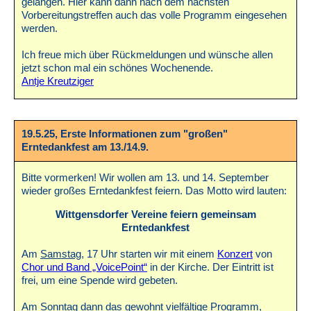
gelangen. Hier kann dann nach dem nächsten
Vorbereitungstreffen auch das volle Programm eingesehen
werden.
Ich freue mich über Rückmeldungen und wünsche allen
jetzt schon mal ein schönes Wochenende.
Antje Kreutziger
19.5.25, Erste Informationen zum "großen"
Erntedankfest am 13./14.9.
Bitte vormerken! Wir wollen am 13. und 14. September
wieder großes Erntedankfest feiern. Das Motto wird lauten:
Wittgensdorfer Vereine feiern gemeinsam
Erntedankfest
Am
Samstag
, 17 Uhr starten wir mit einem
Konzert
von
Chor und Band „VoicePoint“
in der Kirche. Der Eintritt ist
frei, um eine Spende wird gebeten.
Am
Sonntag
dann das gewohnt vielfältige Programm,