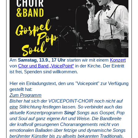
Am
Samstag, 13.9., 17 Uhr
starten wir mit einem
Konzert
von
Chor und Band „VoicePoint“
in der Kirche. Der Eintritt
ist frei, Spenden sind willkommen.
Hier ein Einladungstext, den uns "Voicepoint" zur Verfügung
gestellt hat:
Zum Programm
Bisher hat sich der VOICEPOINT-CHOIR noch nicht auf
eine
Stilrichtung festlegen lassen. So verbindet auch das
aktuelle Konzertprogramm
Sing!
Songs aus Gospel, Pop
und Soul auf ganz eigene Art und Weise. Die Bandbreite
der kraftvoll gesungenen Chorarrangements reicht von
emotionalen Balladen über fetzige und dynamische Songs
berühmter Künstler bis zu allseits bekannten Traditionals.