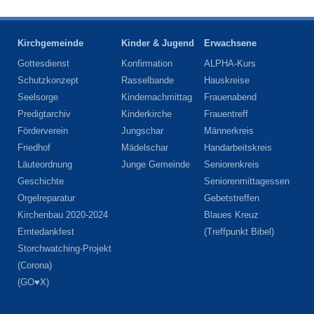
Kirchgemeinde
Kinder & Jugend
Erwachsene
Gottesdienst
Konfirmation
ALPHA-Kurs
Schutzkonzept
Rasselbande
Hauskreise
Seelsorge
Kindernachmittag
Frauenabend
Predigtarchiv
Kinderkirche
Frauentreff
Förderverein
Jungschar
Männerkreis
Friedhof
Mädelschar
Handarbeitskreis
Läuteordnung
Junge Gemeinde
Seniorenkreis
Geschichte
Seniorenmittagessen
Orgelreparatur
Gebetstreffen
Kirchenbau 2020-2024
Blaues Kreuz
Erntedankfest
(Treffpunkt Bibel)
Storchwatching-Projekt
(Corona)
(GO♥X)