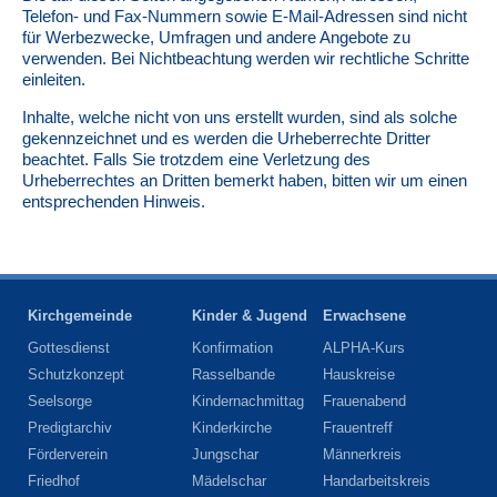
Telefon- und Fax-Nummern sowie E-Mail-Adressen sind nicht
für Werbezwecke, Umfragen und andere Angebote zu
verwenden. Bei Nichtbeachtung werden wir rechtliche Schritte
einleiten.
Inhalte, welche nicht von uns erstellt wurden, sind als solche
gekennzeichnet und es werden die Urheberrechte Dritter
beachtet. Falls Sie trotzdem eine Verletzung des
Urheberrechtes an Dritten bemerkt haben, bitten wir um einen
entsprechenden Hinweis.
Kirchgemeinde
Kinder & Jugend
Erwachsene
Gottesdienst
Konfirmation
ALPHA-Kurs
Schutzkonzept
Rasselbande
Hauskreise
Seelsorge
Kindernachmittag
Frauenabend
Predigtarchiv
Kinderkirche
Frauentreff
Förderverein
Jungschar
Männerkreis
Friedhof
Mädelschar
Handarbeitskreis