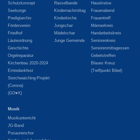
Schutzkonzept
Rasselbande
Hauskreise
Seelsorge
Kindernachmittag
Frauenabend
Predigtarchiv
Kinderkirche
Frauentreff
Förderverein
Jungschar
Männerkreis
Friedhof
Mädelschar
Handarbeitskreis
Läuteordnung
Junge Gemeinde
Seniorenkreis
Geschichte
Seniorenmittagessen
Orgelreparatur
Gebetstreffen
Kirchenbau 2020-2024
Blaues Kreuz
Erntedankfest
(Treffpunkt Bibel)
Storchwatching-Projekt
(Corona)
(GO♥X)
Musik
Musikunterricht
JG-Band
Posaunenchor