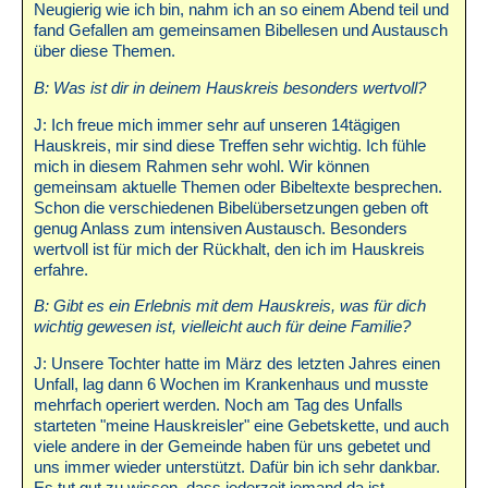
Neugierig wie ich bin, nahm ich an so einem Abend teil und
fand Gefallen am gemeinsamen Bibellesen und Austausch
über diese Themen.
B: Was ist dir in deinem Hauskreis besonders wertvoll?
J: Ich freue mich immer sehr auf unseren 14tägigen
Hauskreis, mir sind diese Treffen sehr wichtig. Ich fühle
mich in diesem Rahmen sehr wohl. Wir können
gemeinsam aktuelle Themen oder Bibeltexte besprechen.
Schon die verschiedenen Bibelübersetzungen geben oft
genug Anlass zum intensiven Austausch. Besonders
wertvoll ist für mich der Rückhalt, den ich im Hauskreis
erfahre.
B: Gibt es ein Erlebnis mit dem Hauskreis, was für dich
wichtig gewesen ist, vielleicht auch für deine Familie?
J: Unsere Tochter hatte im März des letzten Jahres einen
Unfall, lag dann 6 Wochen im Krankenhaus und musste
mehrfach operiert werden. Noch am Tag des Unfalls
starteten "meine Hauskreisler" eine Gebetskette, und auch
viele andere in der Gemeinde haben für uns gebetet und
uns immer wieder unterstützt. Dafür bin ich sehr dankbar.
Es tut gut zu wissen, dass jederzeit jemand da ist.