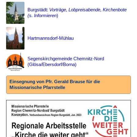
Burgstädt:
Vorträge, Lobpreisabende, Kirchenbote
(s. Informieren
)
Hartmannsdorf-Mühlau
Segenskirchgemeinde Chemnitz-Nord
(Glösa/Ebersdorf/Borna)
Einsegnung von Pfr. Gerald Brause für die
Missionarische Pfarrstelle