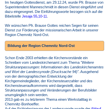
Im heutigen Gottesdienst, am 29.12.24, wurde Pfr. Brause von
Superintendent Manneschmidt in diesen Dienst eingeführt und
dazu eingesegnet. Die Einführungsworte bezogen sich auf die
Bibelstelle
Jesaja 55,10-11
.
Wir wünschen Pfr. Brause Gottes reichen Segen für seinen
Dienst zur Förderung der missionarischen Arbeit in unserer
Region Chemnitz Nord-Ost.
Bildung der Region Chemnitz Nord-Ost
Schon Ende 2003 erhielten die Kirchenvorstände ein
Schreiben vom Landeskirchenamt zum Thema
"Weitere
Strukturanpassungen: Informationen des Landeskirchenamtes
und Wort der Landessynode (Drucksache 94)"
. Ausgehend
von der demographischen Entwicklung der
Kirchgemeindeglieder, der Kirchensteuerzahler und des
Kirchensteueraufkommens wird dargestellt, dass
Strukturanpassungen und Veränderungen der Berufsbilder
unumgänglich sein werden.
2013 gab es zu letzterem Thema einen Werkstatttag in
Chemnitz-Bonhoeffer.
Auf der Frühjahrstagung der Landessynode wurde der
Ablauf