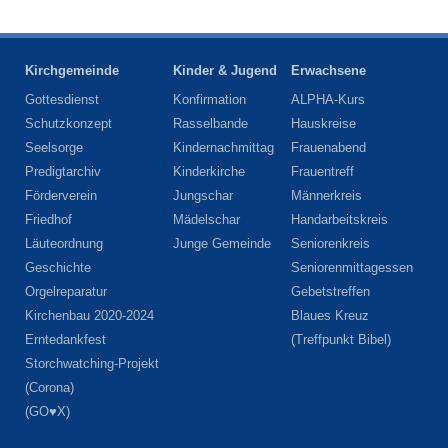
Kirchgemeinde
Kinder & Jugend
Erwachsene
Gottesdienst
Konfirmation
ALPHA-Kurs
Schutzkonzept
Rasselbande
Hauskreise
Seelsorge
Kindernachmittag
Frauenabend
Predigtarchiv
Kinderkirche
Frauentreff
Förderverein
Jungschar
Männerkreis
Friedhof
Mädelschar
Handarbeitskreis
Läuteordnung
Junge Gemeinde
Seniorenkreis
Geschichte
Seniorenmittagessen
Orgelreparatur
Gebetstreffen
Kirchenbau 2020-2024
Blaues Kreuz
Erntedankfest
(Treffpunkt Bibel)
Storchwatching-Projekt
(Corona)
(GO♥X)