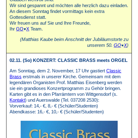
Wir sind gespannt und möchten alle herzlich dazu einladen.
An diesem Sonntag findet vormittags kein extra
Gottesdienst statt.
Wir freuen uns auf Sie und Ihre Freunde,
Ihr
GO
X
Team.
(Matthias Kaube beim Anschnitt der Jubiläumstorte zu
unserem 50.
GO
X
)
02.11. (So) KONZERT: CLASSIC BRASS meets ORGEL
Am Sonntag, dem 2. November, 17 Uhr gastiert
Classic
Brass
erstmals in unserer Kirche. Gemeinsam mit dem
legendären Organisten Prof. Matthias Eisenberg werden
sie ein grandioses Konzertprogramm zu Gehör bringen.
Karten gibt es in den Pfarrämtern von Wittgensdorf (s.
Kontakt
) und Auerswalde (Tel. 037208 2530):
Vorverkauf: 14,- €, 8,- € (Schüler/Studenten)
Abendkasse: 16,- €, 10,- € (Schüler/Studenten)