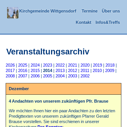
Kirchgemeinde Wittgensdorf
Termine
Über uns
Kontakt
Infos&Treffs
Veranstaltungsarchiv
2026
|
2025
|
2024
|
2023
|
2022
|
2021
|
2020
|
2019
|
2018
|
2017
|
2016
|
2015
|
2014
|
2013
|
2012
|
2011
|
2010
|
2009
|
2008
|
2007
|
2006
|
2005
|
2004
|
2003
|
2002
Dezember
4 Andachten von unserem zukünftigen Pfr. Brause
Wir möchten Ihnen hier ein paar Andachten zu den letzten
Predigttexten von unserem zukünftigen Pfarrer Gerald
Brause vorstellen. Sie sind erschienen in unserer
Kirchenzeitung
Der Sonntag
: